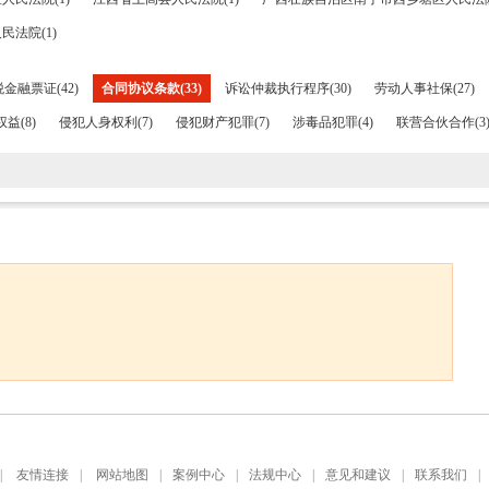
法院(1)
金融票证(42)
合同协议条款(33)
诉讼仲裁执行程序(30)
劳动人事社保(27)
益(8)
侵犯人身权利(7)
侵犯财产犯罪(7)
涉毒品犯罪(4)
联营合伙合作(3
|
友情连接
|
网站地图
|
案例中心
|
法规中心
|
意见和建议
|
联系我们
|