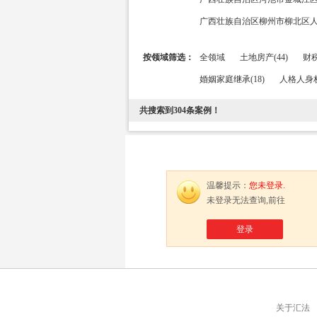
广西壮族自治区柳州市柳北区人民
按领域筛选：
全领域
土地房产(44)
财税
婚姻家庭继承(18)
人格人身权
共搜索到
304
条案例！
温馨提示：
您未登录.
未登录无法查询,前往
登录
关于汇法