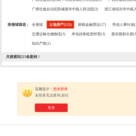
广西壮族自治区防城港市中级人民法院(3)
浙江省绍兴市中级人
按领域筛选：
全领域
土地房产(121)
财税金融票证(27)
劳动人事社保(2
交通运输仓储物流(3)
承包挂靠租赁经营(3)
股东股权出资(3
知识产权(1)
共搜索到
223
条案例！
温馨提示：
您未登录.
未登录无法查询,前往
登录