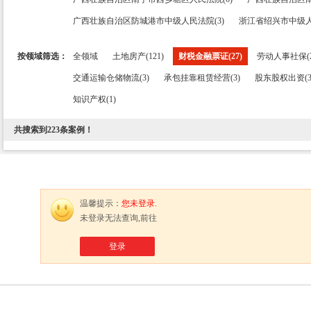
广西壮族自治区防城港市中级人民法院(3)
浙江省绍兴市中级人
按领域筛选：
全领域
土地房产(121)
财税金融票证(27)
劳动人事社保(2
交通运输仓储物流(3)
承包挂靠租赁经营(3)
股东股权出资(3
知识产权(1)
共搜索到
223
条案例！
温馨提示：
您未登录.
未登录无法查询,前往
登录