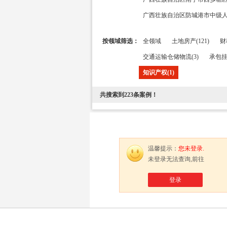
广西壮族自治区防城港市中级人民
按领域筛选：
全领域
土地房产(121)
财
交通运输仓储物流(3)
承包挂
知识产权(1)
共搜索到
223
条案例！
温馨提示：
您未登录.
未登录无法查询,前往
登录