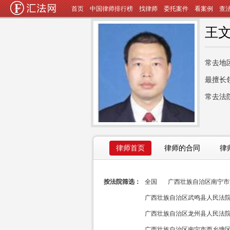
首页
中国律师排行榜
找律师
委托案件
看案例
查
王
常去地
最擅长
常去法
律师首页
律师的合同
律
按法院筛选：
全国
广西壮族自治区南宁市江
广西壮族自治区武鸣县人民法院(
广西壮族自治区龙州县人民法院(
广西壮族自治区南宁市西乡塘区人