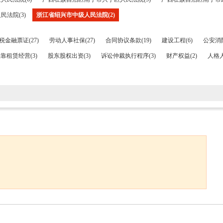
法院(3)
浙江省绍兴市中级人民法院(2)
税金融票证(27)
劳动人事社保(27)
合同协议条款(19)
建设工程(6)
公安消防
靠租赁经营(3)
股东股权出资(3)
诉讼仲裁执行程序(3)
财产权益(2)
人格人