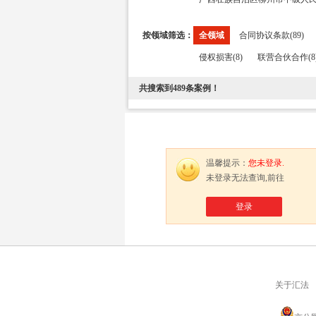
按领域筛选：
全领域
合同协议条款(89)
侵权损害(8)
联营合伙合作(8
共搜索到
489
条案例！
温馨提示：
您未登录.
未登录无法查询,前往
登录
关于汇法