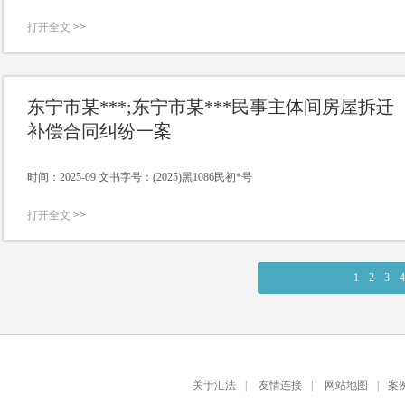
打开全文
>>
东宁市某***;东宁市某***民事主体间房屋拆迁
补偿合同纠纷一案
时间：2025-09 文书字号：(2025)黑1086民初*号
打开全文
>>
1
2
3
关于汇法
|
友情连接
|
网站地图
|
案