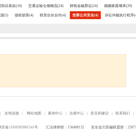
协议条款(34)
交通运输仓储物流(24)
财税金融票证(24)
婚姻家庭继承(20)
(5)
侵权损害(4)
联营合伙合作(4)
危害公共安全(4)
诉讼仲裁执行程序(4
|
友情连接
|
网站地图
|
案例中心
|
法规中心
|
意见和建议
|
联系我们
|
备11010502061141号
汇法律师群：156488132
安全追欠防骗联盟群：258771