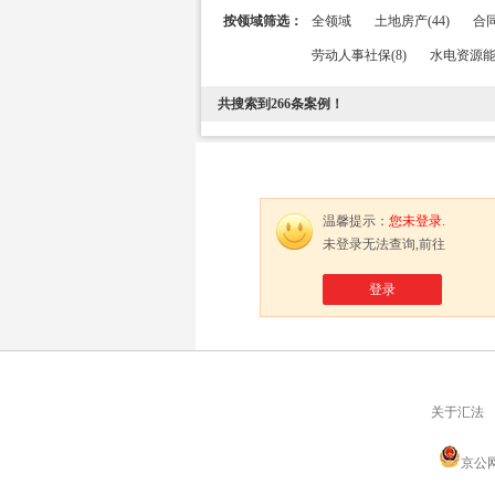
按领域筛选：
全领域
土地房产(44)
合同
劳动人事社保(8)
水电资源能源
共搜索到
266
条案例！
温馨提示：
您未登录.
未登录无法查询,前往
登录
关于汇法
京公网安