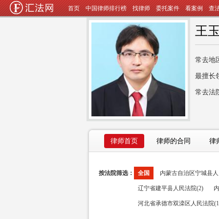
首页
中国律师排行榜
找律师
委托案件
看案例
查
王
常去地
最擅长
常去法
律师首页
律师的合同
律
按法院筛选：
全国
内蒙古自治区宁城县人民
辽宁省建平县人民法院(2)
内
河北省承德市双滦区人民法院(1