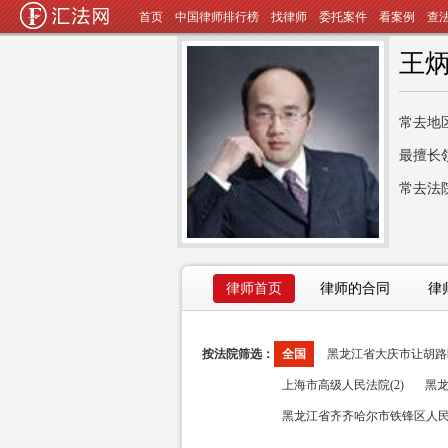
首页
中国律师排行榜
找律师
委托案件
看案例
查
王
常去地
最擅长
常去法
律师首页
律师的合同
律
按法院筛选：
全国
黑龙江省大庆市让胡路区
上海市高级人民法院(2)
黑龙
黑龙江省齐齐哈尔市铁锋区人民法