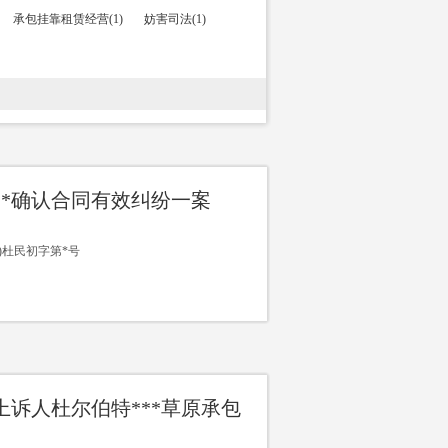
承包挂靠租赁经营(1)
妨害司法(1)
**确认合同有效纠纷一案
15)杜民初字第*号
上诉人杜尔伯特***草原承包