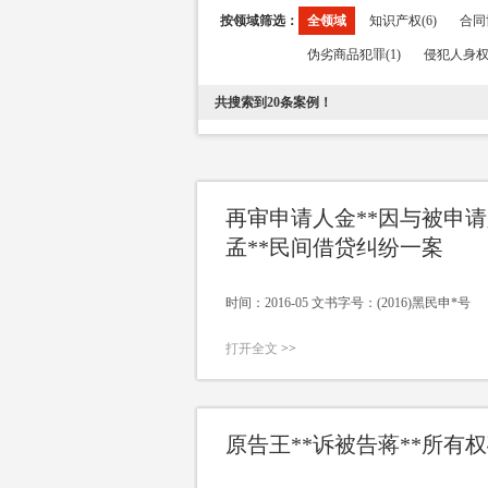
按领域筛选：
全领域
知识产权(6)
合同
伪劣商品犯罪(1)
侵犯人身权利
共搜索到
20
条案例！
再审申请人金**因与被申请
孟**民间借贷纠纷一案
时间：2016-05 文书字号：(2016)黑民申*号
打开全文
>>
原告王**诉被告蒋**所有