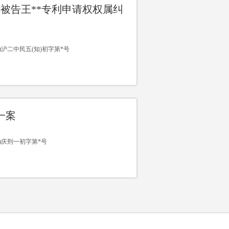
诉被告王**专利申请权权属纠
12)沪二中民五(知)初字第*号
一案
02)庆刑一初字第*号