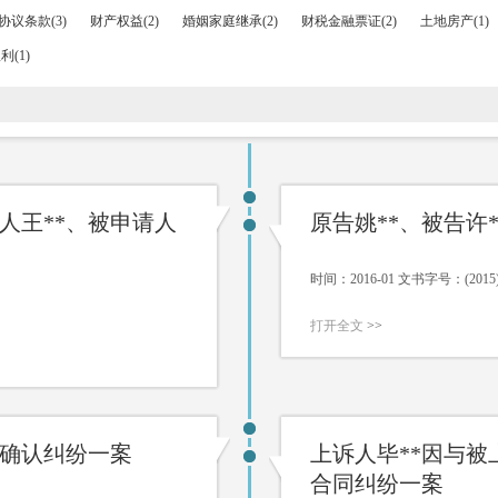
协议条款(3)
财产权益(2)
婚姻家庭继承(2)
财税金融票证(2)
土地房产(1)
(1)
人王**、被申请人
原告姚**、被告许
时间：2016-01 文书字号：(20
打开全文
>>
权确认纠纷一案
上诉人毕**因与被
合同纠纷一案