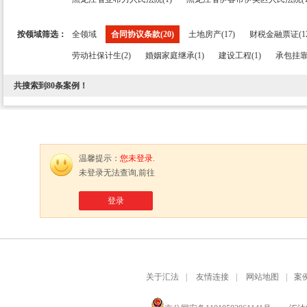
按领域筛选：
全领域
合同协议条款(20)
土地房产(17)
财税金融票证(12
劳动社保计生(2)
婚姻家庭继承(1)
建设工程(1)
承包挂靠
共搜索到
80
条案例！
温馨提示：
您未登录.
未登录无法查询,前往
登录
关于汇法
|
友情连接
|
网站地图
|
案