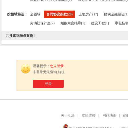
按领域筛选：
全领域
合同协议条款(20)
土地房产(17)
财税金融票证(12
劳动社保计生(2)
婚姻家庭继承(1)
建设工程(1)
承包挂靠
共搜索到
80
条案例！
温馨提示：
您未登录.
未登录无法查询,前往
登录
关于汇法
|
友情连接
|
网站地图
|
案