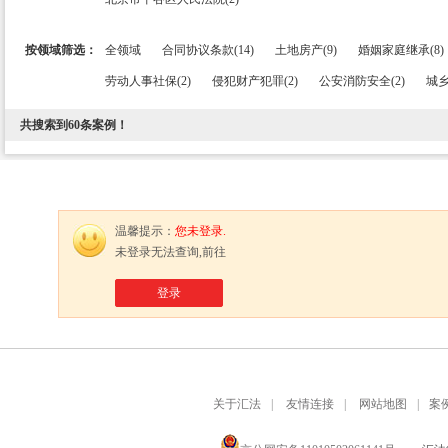
按领域筛选：
全领域
合同协议条款(14)
土地房产(9)
婚姻家庭继承(8)
劳动人事社保(2)
侵犯财产犯罪(2)
公安消防安全(2)
城乡
共搜索到
60
条案例！
温馨提示：
您未登录.
未登录无法查询,前往
登录
关于汇法
|
友情连接
|
网站地图
|
案