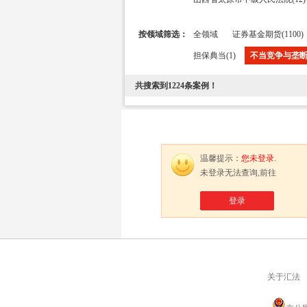
按领域筛选：
全领域
证券基金期货(1100)
担保典当(1)
不当竞争与垄断(
共搜索到
1224
条案例！
温馨提示：
您未登录.
未登录无法查询,前往
登录
关于汇法