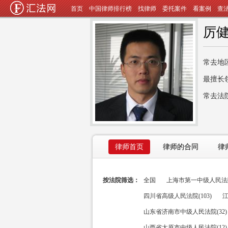
首页
中国律师排行榜
找律师
委托案件
看案例
查
厉
常去地
最擅长
常去法
律师首页
律师的合同
律
按法院筛选：
全国
上海市第一中级人民法院(
四川省高级人民法院(103)
江
山东省济南市中级人民法院(32)
山西省太原市中级人民法院(12)