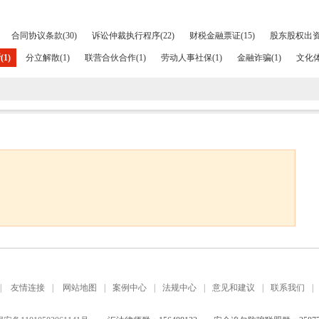
合同协议条款(30)
诉讼仲裁执行程序(22)
财税金融票证(15)
股东股权出资(
1)
分立解散(1)
联营合伙合作(1)
劳动人事社保(1)
金融诈骗(1)
文化体
|
友情连接
|
网站地图
|
案例中心
|
法规中心
|
意见和建议
|
联系我们
|