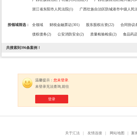
浙江省东阳市人民法院(1)
广西壮族自治区防城港市中级人民法院
按领域筛选：
全领域
财税金融票证(301)
股东股权出资(22)
合同协议条
债权债务(2)
公安消防安全(2)
质量检验检疫(2)
食品药品
共搜索到
396
条案例！
温馨提示：
您未登录.
未登录无法查询,前往
登录
关于汇法
|
友情连接
|
网站地图
|
案