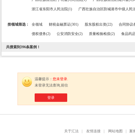
浙江省东阳市人民法院(1)
广西壮族自治区防城港市中级人民法院
按领域筛选：
全领域
财税金融票证(301)
股东股权出资(22)
合同协议条
债权债务(2)
公安消防安全(2)
质量检验检疫(2)
食品药品
共搜索到
396
条案例！
温馨提示：
您未登录.
未登录无法查询,前往
登录
关于汇法
|
友情连接
|
网站地图
|
案