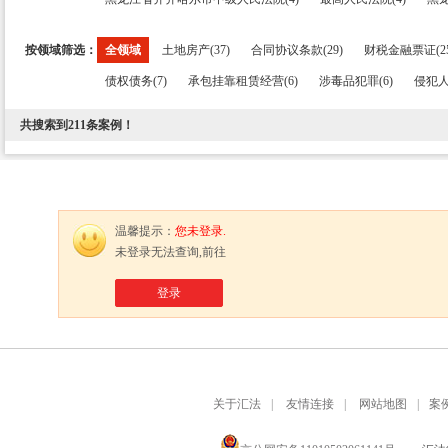
按领域筛选：
全领域
土地房产(37)
合同协议条款(29)
财税金融票证(25
债权债务(7)
承包挂靠租赁经营(6)
涉毒品犯罪(6)
侵犯人
共搜索到
211
条案例！
温馨提示：
您未登录.
未登录无法查询,前往
登录
关于汇法
|
友情连接
|
网站地图
|
案