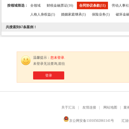
按领域筛选：
全领域
财税金融票证(16)
合同协议条款(11)
劳动人事社保
人格人身权益(1)
婚姻家庭继承(1)
保险业务(1)
破坏金融
共搜索到
67
条案例！
温馨提示：
您未登录.
未登录无法查询,前往
登录
关于汇法
|
友情连接
|
网站地图
|
案
京公网安备11010502061141号
汇法律