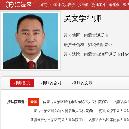
首页
中国律师排行榜
找律师
委托案件
看案例
查
吴文学律师
常去地区：内蒙古通辽市
最擅长领域：财税金融票证
常去法院：内蒙古自治区通辽市科尔
律师首页
律师的合同
律师的文章
按法院筛选：
全国
内蒙古自治区通辽市科尔沁区人民法院(37)
内蒙古自治
内蒙古自治区科尔沁左翼后旗人民法院(5)
河北省滦平县人民法院
新疆维吾尔自治区高级人民法院(1)
内蒙古自治区库伦旗人民法院