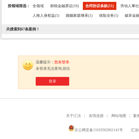
按领域筛选：
全领域
财税金融票证(16)
合同协议条款(11)
劳动人事社保
人格人身权益(1)
婚姻家庭继承(1)
保险业务(1)
破坏金融
共搜索到
67
条案例！
温馨提示：
您未登录.
未登录无法查询,前往
登录
关于汇法
|
友情连接
|
网站地图
|
案
京公网安备11010502061141号
汇法律