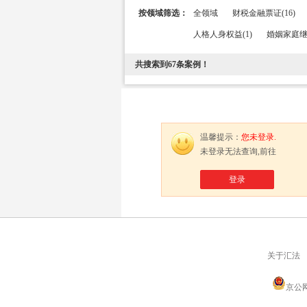
按领域筛选：
全领域
财税金融票证(16)
人格人身权益(1)
婚姻家庭继承
共搜索到
67
条案例！
温馨提示：
您未登录.
未登录无法查询,前往
登录
关于汇法
京公网安