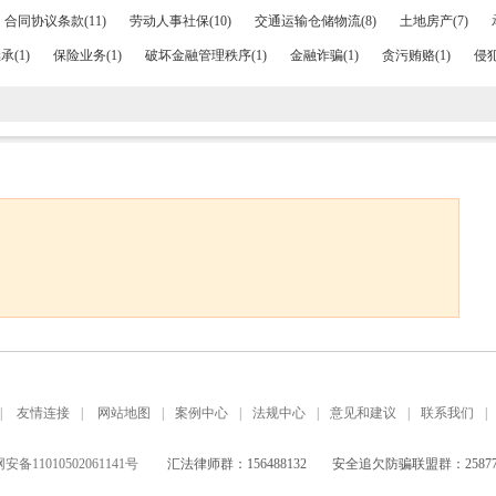
合同协议条款(11)
劳动人事社保(10)
交通运输仓储物流(8)
土地房产(7)
(1)
保险业务(1)
破坏金融管理秩序(1)
金融诈骗(1)
贪污贿赂(1)
侵犯
|
友情连接
|
网站地图
|
案例中心
|
法规中心
|
意见和建议
|
联系我们
|
备11010502061141号
汇法律师群：156488132
安全追欠防骗联盟群：258771