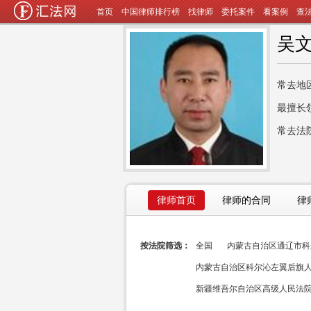
首页
中国律师排行榜
找律师
委托案件
看案例
查
吴
常去地
最擅长
常去法
律师首页
律师的合同
律
按法院筛选：
全国
内蒙古自治区通辽市科尔
内蒙古自治区科尔沁左翼后旗人民
新疆维吾尔自治区高级人民法院(