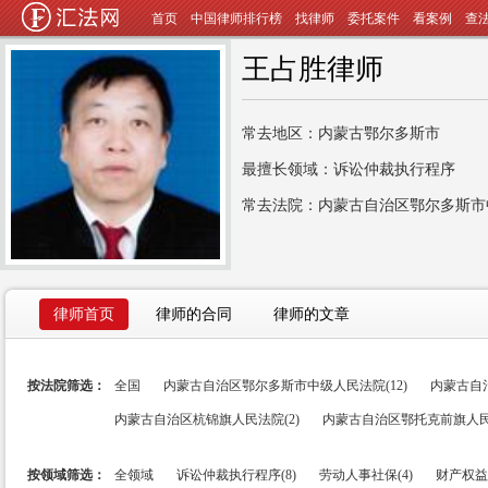
首页
中国律师排行榜
找律师
委托案件
看案例
查
王占胜律师
常去地区：内蒙古鄂尔多斯市
最擅长领域：诉讼仲裁执行程序
常去法院：内蒙古自治区鄂尔多斯市
律师首页
律师的合同
律师的文章
按法院筛选：
全国
内蒙古自治区鄂尔多斯市中级人民法院(12)
内蒙古自
内蒙古自治区杭锦旗人民法院(2)
内蒙古自治区鄂托克前旗人民法
按领域筛选：
全领域
诉讼仲裁执行程序(8)
劳动人事社保(4)
财产权益(