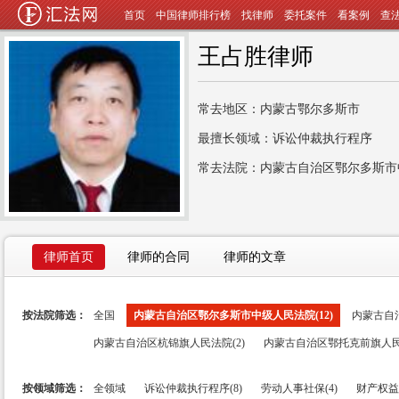
首页
中国律师排行榜
找律师
委托案件
看案例
查
王占胜律师
常去地区：内蒙古鄂尔多斯市
最擅长领域：诉讼仲裁执行程序
常去法院：内蒙古自治区鄂尔多斯市
律师首页
律师的合同
律师的文章
按法院筛选：
全国
内蒙古自治区鄂尔多斯市中级人民法院(12)
内蒙古自
内蒙古自治区杭锦旗人民法院(2)
内蒙古自治区鄂托克前旗人民法
按领域筛选：
全领域
诉讼仲裁执行程序(8)
劳动人事社保(4)
财产权益(