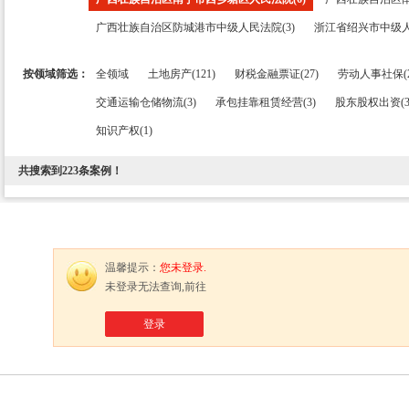
广西壮族自治区防城港市中级人民法院(3)
浙江省绍兴市中级人
按领域筛选：
全领域
土地房产(121)
财税金融票证(27)
劳动人事社保(2
交通运输仓储物流(3)
承包挂靠租赁经营(3)
股东股权出资(3
知识产权(1)
共搜索到
223
条案例！
温馨提示：
您未登录.
未登录无法查询,前往
登录