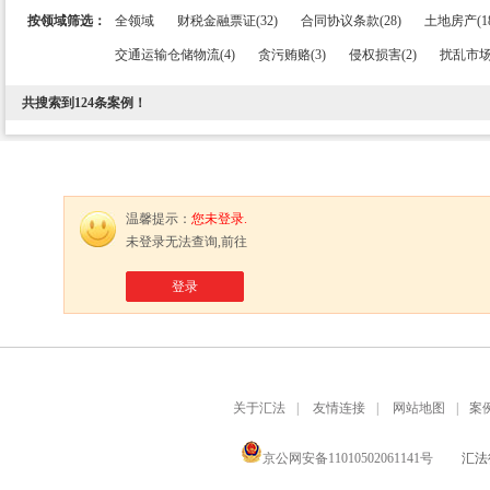
按领域筛选：
全领域
财税金融票证(32)
合同协议条款(28)
土地房产(18
交通运输仓储物流(4)
贪污贿赂(3)
侵权损害(2)
扰乱市场
共搜索到
124
条案例！
温馨提示：
您未登录.
未登录无法查询,前往
登录
关于汇法
|
友情连接
|
网站地图
|
案
京公网安备11010502061141号
汇法律