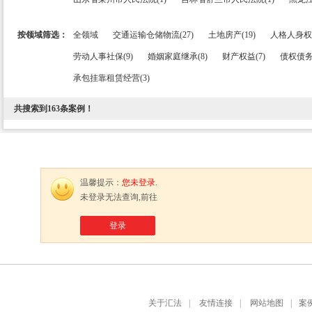
按领域筛选：
全领域
交通运输仓储物流(27)
土地房产(19)
人格人身权益
劳动人事社保(9)
婚姻家庭继承(8)
财产权益(7)
债权债务(
承包挂靠租赁经营(3)
共搜索到
163
条案例！
温馨提示：
您未登录.
未登录无法查询,前往
登录
关于汇法
|
友情连接
|
网站地图
|
案