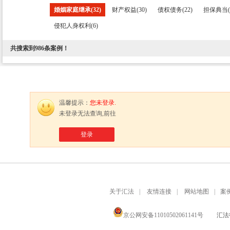
婚姻家庭继承(32)
财产权益(30)
债权债务(22)
担保典当(1
侵犯人身权利(6)
共搜索到
986
条案例！
温馨提示：
您未登录.
未登录无法查询,前往
登录
关于汇法
|
友情连接
|
网站地图
|
案
京公网安备11010502061141号
汇法律