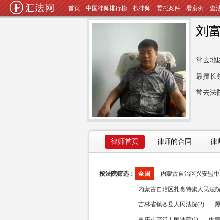
首页
中国律师排行榜
找律师
委托案件
看案例
查
刘
常去地
最擅长
常去法
律师首页
律师的合同
律
按法院筛选：
全国
内蒙古自治区兴安盟中级
内蒙古自治区扎赉特旗人民法院(
吉林省镇赉县人民法院(2)
黑
重庆市高级人民法院(1)
内蒙