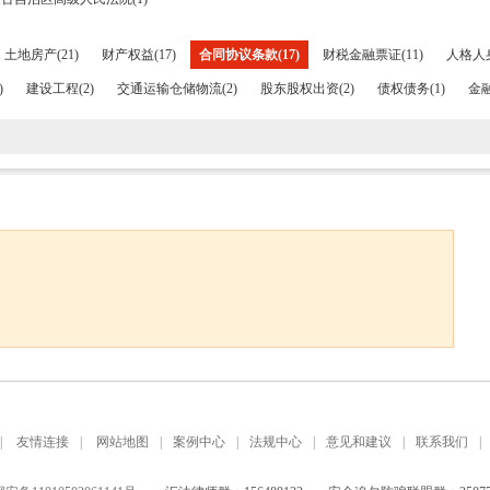
土地房产(21)
财产权益(17)
合同协议条款(17)
财税金融票证(11)
人格人身
)
建设工程(2)
交通运输仓储物流(2)
股东股权出资(2)
债权债务(1)
金融
|
友情连接
|
网站地图
|
案例中心
|
法规中心
|
意见和建议
|
联系我们
|