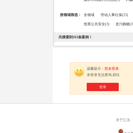
按领域筛选：
全领域
劳动人事社保(23)
危害公共安全(3)
贪污贿赂(3
共搜索到
163
条案例！
温馨提示：
您未登录.
未登录无法查询,前往
登录
关于汇法