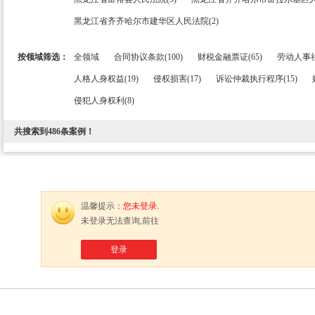
黑龙江省齐齐哈尔市建华区人民法院(2)
按领域筛选：
全领域
合同协议条款(100)
财税金融票证(65)
劳动人事社
人格人身权益(19)
侵权损害(17)
诉讼仲裁执行程序(15)
侵犯人身权利(8)
共搜索到
486
条案例！
温馨提示：
您未登录.
未登录无法查询,前往
登录