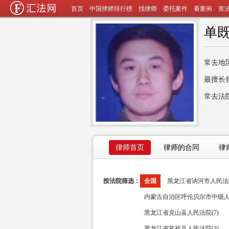
首页
中国律师排行榜
找律师
委托案件
看案例
查
单
常去地
最擅长
常去法
律师首页
律师的合同
律
按法院筛选：
全国
黑龙江省讷河市人民法院(
内蒙古自治区呼伦贝尔市中级人民
黑龙江省克山县人民法院(7)
黑龙江省富裕县人民法院(3)