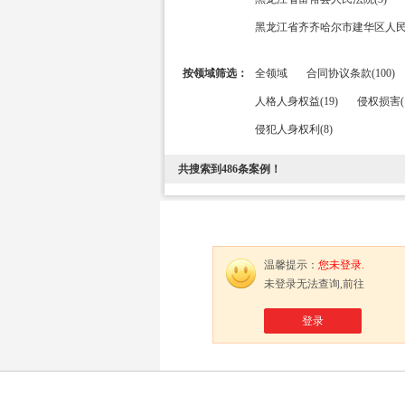
黑龙江省齐齐哈尔市建华区人民法
按领域筛选：
全领域
合同协议条款(100)
人格人身权益(19)
侵权损害(1
侵犯人身权利(8)
共搜索到
486
条案例！
温馨提示：
您未登录.
未登录无法查询,前往
登录