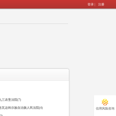
登录
|
注册
三农垦法院(7)
瓦达斡尔族自治旗人民法院(4)
信用风险咨询
)