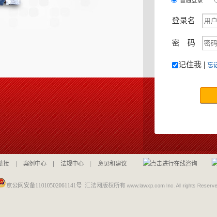
普通登录
登录名
密 码
记住我 |
忘
链接
|
案例中心
|
法规中心
|
意见和建议
京公网安备11010502061141号
汇法网版权所有
www.lawxp.com Inc. All rights Reserv