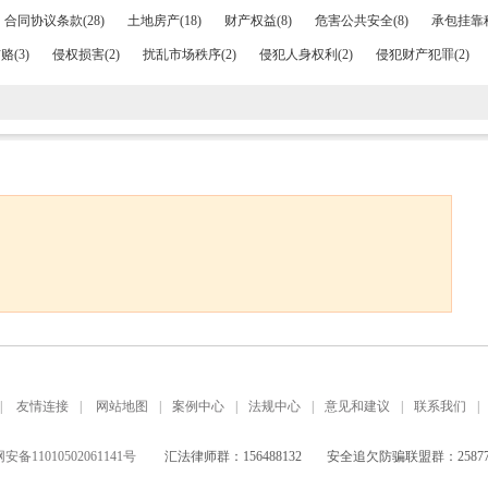
合同协议条款(28)
土地房产(18)
财产权益(8)
危害公共安全(8)
承包挂靠租
赂(3)
侵权损害(2)
扰乱市场秩序(2)
侵犯人身权利(2)
侵犯财产犯罪(2)
|
友情连接
|
网站地图
|
案例中心
|
法规中心
|
意见和建议
|
联系我们
|
备11010502061141号
汇法律师群：156488132
安全追欠防骗联盟群：258771