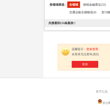
按领域筛选：
全领域
财税金融票证(32)
交通运输仓储物流(4)
贪污贿
共搜索到
124
条案例！
温馨提示：
您未登录.
未登录无法查询,前往
登录
关于汇法
京公网安