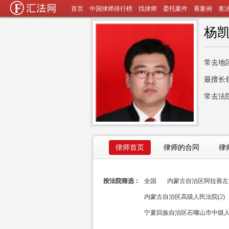
首页
中国律师排行榜
找律师
委托案件
看案例
查
杨
常去地
最擅长
常去法
律师首页
律师的合同
律
按法院筛选：
全国
内蒙古自治区阿拉善左旗
内蒙古自治区高级人民法院(2)
宁夏回族自治区石嘴山市中级人民