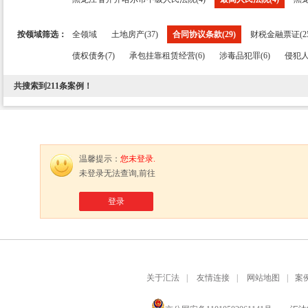
按领域筛选：
全领域
土地房产(37)
合同协议条款(29)
财税金融票证(25
债权债务(7)
承包挂靠租赁经营(6)
涉毒品犯罪(6)
侵犯人
共搜索到
211
条案例！
温馨提示：
您未登录.
未登录无法查询,前往
登录
关于汇法
|
友情连接
|
网站地图
|
案